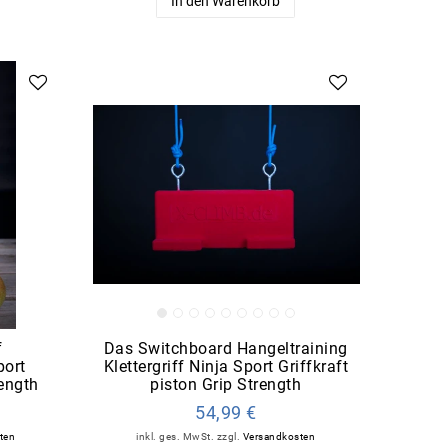
In den Warenkorb
f
Das Switchboard Hangeltraining
port
Klettergriff Ninja Sport Griffkraft
rength
piston Grip Strength
54,99 €
ten
inkl. ges. MwSt.
zzgl.
Versandkosten