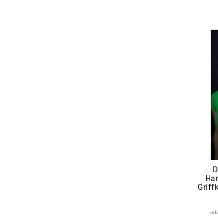
D
Han
Griff
ink