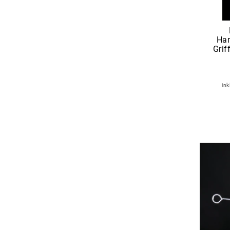
Han
Grif
ink