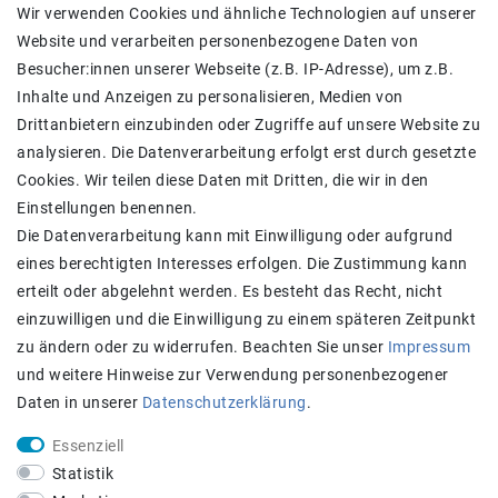
SHOP
Wir verwenden Cookies und ähnliche Technologien auf unserer
Website und verarbeiten personenbezogene Daten von
Versand
Besucher:innen unserer Webseite (z.B. IP-Adresse), um z.B.
Widerrufs­recht
Inhalte und Anzeigen zu personalisieren, Medien von
Widerrufs­formular
Drittanbietern einzubinden oder Zugriffe auf unsere Website zu
Impressum
analysieren. Die Datenverarbeitung erfolgt erst durch gesetzte
Daten­schutz­erklärung
Cookies. Wir teilen diese Daten mit Dritten, die wir in den
AGB
Einstellungen benennen.
Kontakt
Die Datenverarbeitung kann mit Einwilligung oder aufgrund
eines berechtigten Interesses erfolgen. Die Zustimmung kann
Zahlung und Versand
erteilt oder abgelehnt werden. Es besteht das Recht, nicht
einzuwilligen und die Einwilligung zu einem späteren Zeitpunkt
zu ändern oder zu widerrufen. Beachten Sie unser
Impressum
und weitere Hinweise zur Verwendung personenbezogener
Daten in unserer
Daten­schutz­erklärung
.
Essenziell
Statistik
Achtung:
Aktuell längere Lieferzeiten