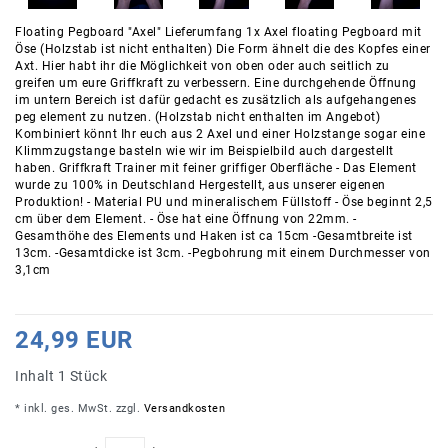
Floating Pegboard "Axel" Lieferumfang 1x Axel floating Pegboard mit
Öse (Holzstab ist nicht enthalten) Die Form ähnelt die des Kopfes einer
Axt. Hier habt ihr die Möglichkeit von oben oder auch seitlich zu
greifen um eure Griffkraft zu verbessern. Eine durchgehende Öffnung
im untern Bereich ist dafür gedacht es zusätzlich als aufgehangenes
peg element zu nutzen. (Holzstab nicht enthalten im Angebot)
Kombiniert könnt Ihr euch aus 2 Axel und einer Holzstange sogar eine
Klimmzugstange basteln wie wir im Beispielbild auch dargestellt
haben. Griffkraft Trainer mit feiner griffiger Oberfläche - Das Element
wurde zu 100% in Deutschland Hergestellt, aus unserer eigenen
Produktion! - Material PU und mineralischem Füllstoff - Öse beginnt 2,5
cm über dem Element. - Öse hat eine Öffnung von 22mm. -
Gesamthöhe des Elements und Haken ist ca 15cm -Gesamtbreite ist
13cm. -Gesamtdicke ist 3cm. -Pegbohrung mit einem Durchmesser von
3,1cm
24,99 EUR
Inhalt
1
Stück
* inkl. ges. MwSt. zzgl.
Versandkosten