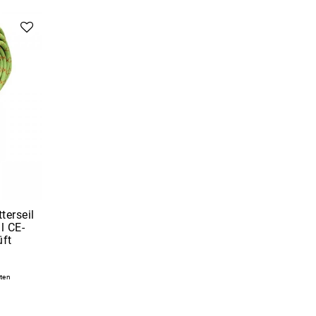
terseil
l CE-
üft
ten