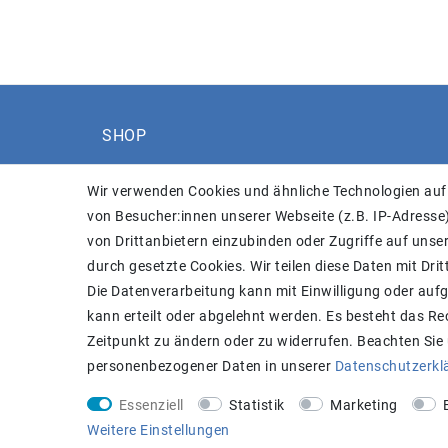
SHOP
Versand
Wir verwenden Cookies und ähnliche Technologien auf
Widerrufs­recht
von Besucher:innen unserer Webseite (z.B. IP-Adresse)
Widerrufs­formular
von Drittanbietern einzubinden oder Zugriffe auf unser
Impressum
durch gesetzte Cookies. Wir teilen diese Daten mit Drit
Daten­schutz­erklärung
Die Datenverarbeitung kann mit Einwilligung oder auf
AGB
kann erteilt oder abgelehnt werden. Es besteht das Rec
Kontakt
Zeitpunkt zu ändern oder zu widerrufen. Beachten Sie
personenbezogener Daten in unserer
Daten­schutz­erk
Essenziell
Statistik
Marketing
Weitere Einstellungen
plentymarkets Template von
Plenty Lions