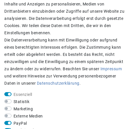
Widerrufs­recht
Inhalte und Anzeigen zu personalisieren, Medien von
Widerrufs­formular
Drittanbietern einzubinden oder Zugriffe auf unsere Website zu
Impressum
analysieren. Die Datenverarbeitung erfolgt erst durch gesetzte
Daten­schutz­erklärung
Cookies. Wir teilen diese Daten mit Dritten, die wir in den
AGB
Einstellungen benennen.
Kontakt
Die Datenverarbeitung kann mit Einwilligung oder aufgrund
eines berechtigten Interesses erfolgen. Die Zustimmung kann
Zahlung und Versand
erteilt oder abgelehnt werden. Es besteht das Recht, nicht
einzuwilligen und die Einwilligung zu einem späteren Zeitpunkt
zu ändern oder zu widerrufen. Beachten Sie unser
Impressum
und weitere Hinweise zur Verwendung personenbezogener
Daten in unserer
Daten­schutz­erklärung
.
Essenziell
Statistik
Achtung:
Aktuell längere Lieferzeiten
Marketing
STAY CONNECTED
Externe Medien
PayPal