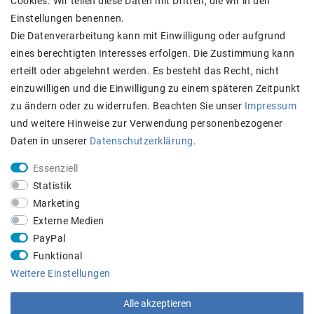
Cookies. Wir teilen diese Daten mit Dritten, die wir in den
AGB
Einstellungen benennen.
Kontakt
Die Datenverarbeitung kann mit Einwilligung oder aufgrund
eines berechtigten Interesses erfolgen. Die Zustimmung kann
Zahlung und Versand
erteilt oder abgelehnt werden. Es besteht das Recht, nicht
einzuwilligen und die Einwilligung zu einem späteren Zeitpunkt
zu ändern oder zu widerrufen. Beachten Sie unser
Impressum
und weitere Hinweise zur Verwendung personenbezogener
Daten in unserer
Daten­schutz­erklärung
.
Essenziell
Statistik
Achtung:
Aktuell längere Lieferzeiten
Marketing
STAY CONNECTED
Externe Medien
PayPal
Funktional
Weitere Einstellungen
Alle akzeptieren
Beratungs-Hotline:
+43 660 5136005