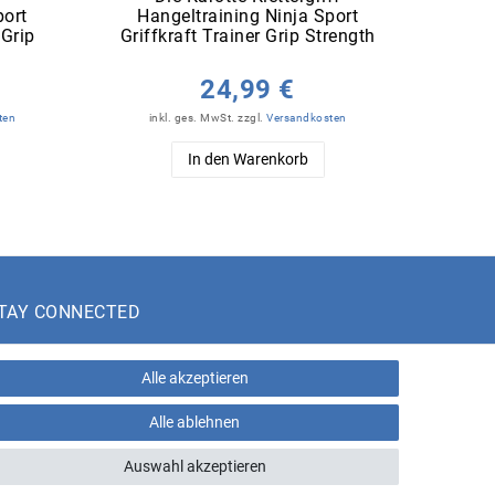
port
Hangeltraining Ninja Sport
Klet
 Grip
Griffkraft Trainer Grip Strength
24,99 €
U
ten
inkl. ges. MwSt.
zzgl.
Versandkosten
in
In den Warenkorb
TAY CONNECTED
Alle akzeptieren
Alle ablehnen
eratungs-Hotline:
+43 660 5136005
Auswahl akzeptieren