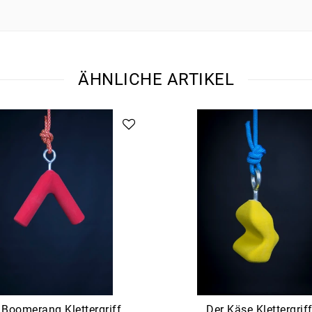
ÄHNLICHE ARTIKEL
 Boomerang Klettergriff
Der Käse Klettergrif