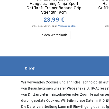
Hangeltraining Ninja Sport
Han
Griffkraft Trainer Banana Grip
Griff
Strength19cm
23,99 €
inkl. ges. MwSt.
zzgl.
Versandkosten
ink
In den Warenkorb
SHOP
Versand
Wir verwenden Cookies und ähnliche Technologien auf
Widerrufs­recht
von Besucher:innen unserer Webseite (z.B. IP-Adresse)
Widerrufs­formular
von Drittanbietern einzubinden oder Zugriffe auf unser
Impressum
durch gesetzte Cookies. Wir teilen diese Daten mit Drit
Daten­schutz­erklärung
Die Datenverarbeitung kann mit Einwilligung oder auf