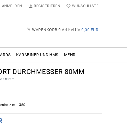
ANMELDEN
REGISTRIEREN
WUNSCHLISTE
WARENKORB
0
Artikel für
0,00 EUR
OARDS
KARABINER UND HMS
MEHR
SPORT DURCHMESSER 80MM
esser 80mm
enholz mit Ø80
R