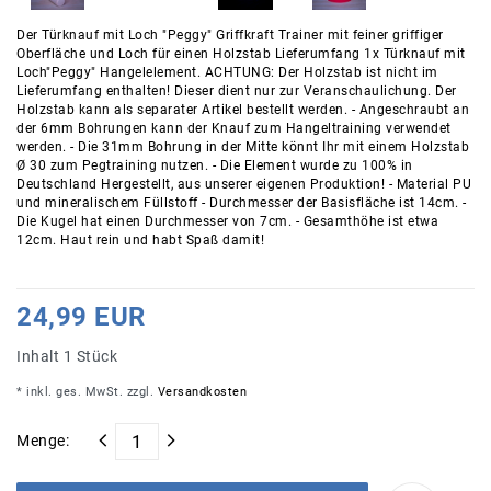
Der Türknauf mit Loch "Peggy" Griffkraft Trainer mit feiner griffiger
Oberfläche und Loch für einen Holzstab Lieferumfang 1x Türknauf mit
Loch"Peggy" Hangelelement. ACHTUNG: Der Holzstab ist nicht im
Lieferumfang enthalten! Dieser dient nur zur Veranschaulichung. Der
Holzstab kann als separater Artikel bestellt werden. - Angeschraubt an
der 6mm Bohrungen kann der Knauf zum Hangeltraining verwendet
werden. - Die 31mm Bohrung in der Mitte könnt Ihr mit einem Holzstab
Ø 30 zum Pegtraining nutzen. - Die Element wurde zu 100% in
Deutschland Hergestellt, aus unserer eigenen Produktion! - Material PU
und mineralischem Füllstoff - Durchmesser der Basisfläche ist 14cm. -
Die Kugel hat einen Durchmesser von 7cm. - Gesamthöhe ist etwa
12cm. Haut rein und habt Spaß damit!
24,99 EUR
Inhalt
1
Stück
* inkl. ges. MwSt. zzgl.
Versandkosten
Menge: