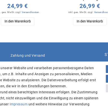
24,99 €
26,99 €
l. ges. MwSt.
zzgl.
Versandkosten
inkl. ges. MwSt.
zzgl.
Versandkos
In den Warenkorb
In den Warenkorb
S
Zahlung und Versand
 unserer Website und verarbeiten personenbezogene Daten
, um z.B. Inhalte und Anzeigen zu personalisieren, Medien
e Website zu analysieren. Die Datenverarbeitung erfolgt erst
ten, die wir in den Einstellungen benennen.
B
grund eines berechtigten Interesses erfolgen. Die Zustimmung
ht, nicht einzuwilligen und die Einwilligung zu einem späteren
Achtung:
Aktuell längere Lieferzeiten
 unser
Impressum
und weitere Hinweise zur Verwendung