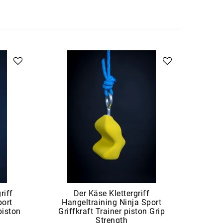
riff
Der Käse Klettergriff
De
port
Hangeltraining Ninja Sport
Klette
piston
Griffkraft Trainer piston Grip
Sport 
Strength