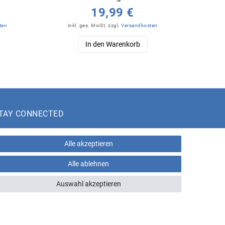
19,99 €
ten
inkl. ges. MwSt.
zzgl.
Versandkosten
in
In den Warenkorb
TAY CONNECTED
Alle akzeptieren
Alle ablehnen
eratungs-Hotline:
+43 660 5136005
Auswahl akzeptieren