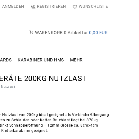
ANMELDEN
REGISTRIEREN
WUNSCHLISTE
WARENKORB
0
Artikel für
0,00 EUR
OARDS
KARABINER UND HMS
MEHR
ERÄTE 200KG NUTZLAST
 Nutzlast
r Nutzlast von 200kg ideal geeignet als Verbinder/Übergang
en zu Schlaufen oder Ketten Bruchlast liegt bei 870kg
erzinkt Schnapperöffnung = 12mm Grösse ca. 8cmx4cm
 Kletterkarabiner geeignet.