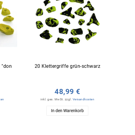
t "don
20 Klettergriffe grün-schwarz
21 Kle
48,99 €
ten
inkl. ges. MwSt.
zzgl.
Versandkosten
in
In den Warenkorb