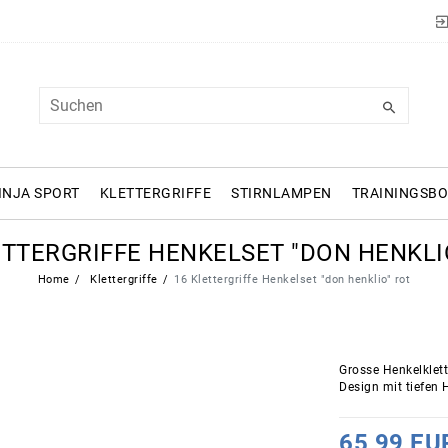
INJA SPORT
KLETTERGRIFFE
STIRNLAMPEN
TRAININGSB
ETTERGRIFFE HENKELSET "DON HENKLI
Home
Klettergriffe
16 Klettergriffe Henkelset "don henklio" rot
Grosse Henkelklet
Design mit tiefen 
65,99 E