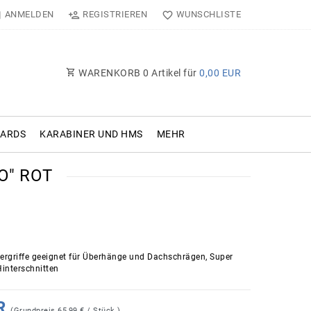
ANMELDEN
REGISTRIEREN
WUNSCHLISTE
WARENKORB
0
Artikel für
0,00 EUR
OARDS
KARABINER UND HMS
MEHR
O" ROT
tergriffe geeignet für Überhänge und Dachschrägen, Super
Hinterschnitten
UR
(Grundpreis
65,99 € / Stück
)