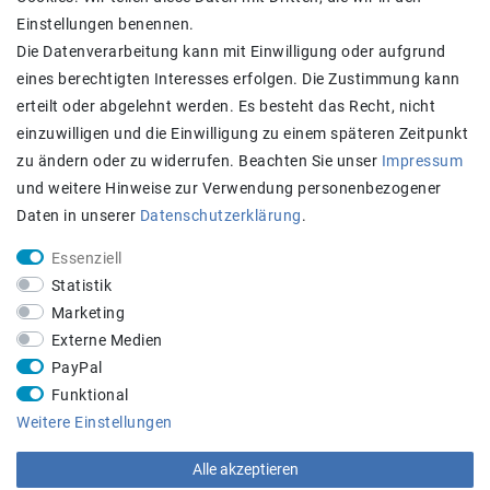
AGB
Einstellungen benennen.
Kontakt
Die Datenverarbeitung kann mit Einwilligung oder aufgrund
eines berechtigten Interesses erfolgen. Die Zustimmung kann
Zahlung und Versand
erteilt oder abgelehnt werden. Es besteht das Recht, nicht
einzuwilligen und die Einwilligung zu einem späteren Zeitpunkt
zu ändern oder zu widerrufen. Beachten Sie unser
Impressum
und weitere Hinweise zur Verwendung personenbezogener
Daten in unserer
Daten­schutz­erklärung
.
Essenziell
Statistik
Achtung:
Aktuell längere Lieferzeiten
Marketing
STAY CONNECTED
Externe Medien
PayPal
Funktional
Weitere Einstellungen
Alle akzeptieren
Beratungs-Hotline:
+43 660 5136005