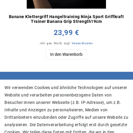
Banane Klettergriff Hangeltraining Ninja Sport Griffkraft
Trainer Banana Grip Strength19cm
23,99 €
inkl. ges. MwSt.
zzgl.
Versandkosten
In den Warenkorb
SHOP
Wir verwenden Cookies und ähnliche Technologien auf unserer
Website und verarbeiten personenbezogene Daten von
Versand
Besucher:innen unserer Webseite (z.B. IP-Adresse), um z.B.
Widerrufs­recht
Inhalte und Anzeigen zu personalisieren, Medien von
Widerrufs­formular
Drittanbietern einzubinden oder Zugriffe auf unsere Website zu
Impressum
analysieren. Die Datenverarbeitung erfolgt erst durch gesetzte
Daten­schutz­erklärung
Cookies. Wir teilen diese Daten mit Dritten, die wir in den