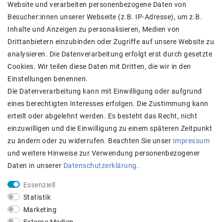
Website und verarbeiten personenbezogene Daten von
Versand
Besucher:innen unserer Webseite (z.B. IP-Adresse), um z.B.
Widerrufs­recht
Inhalte und Anzeigen zu personalisieren, Medien von
Widerrufs­formular
Drittanbietern einzubinden oder Zugriffe auf unsere Website zu
Impressum
analysieren. Die Datenverarbeitung erfolgt erst durch gesetzte
Daten­schutz­erklärung
Cookies. Wir teilen diese Daten mit Dritten, die wir in den
AGB
Einstellungen benennen.
Kontakt
Die Datenverarbeitung kann mit Einwilligung oder aufgrund
eines berechtigten Interesses erfolgen. Die Zustimmung kann
Zahlung und Versand
erteilt oder abgelehnt werden. Es besteht das Recht, nicht
einzuwilligen und die Einwilligung zu einem späteren Zeitpunkt
zu ändern oder zu widerrufen. Beachten Sie unser
Impressum
und weitere Hinweise zur Verwendung personenbezogener
Daten in unserer
Daten­schutz­erklärung
.
Essenziell
Statistik
Achtung:
Aktuell längere Lieferzeiten
Marketing
STAY CONNECTED