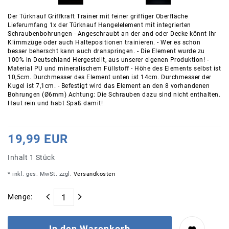
Der Türknauf Griffkraft Trainer mit feiner griffiger Oberfläche
Lieferumfang 1x der Türknauf Hangelelement mit integrierten
Schraubenbohrungen - Angeschraubt an der and oder Decke könnt Ihr
Klimmzüge oder auch Haltepositionen trainieren. - Wer es schon
besser beherscht kann auch dranspringen. - Die Element wurde zu
100% in Deutschland Hergestellt, aus unserer eigenen Produktion! -
Material PU und mineralischem Füllstoff - Höhe des Elements selbst ist
10,5cm. Durchmesser des Element unten ist 14cm. Durchmesser der
Kugel ist 7,1cm. - Befestigt wird das Element an den 8 vorhandenen
Bohrungen (Ø6mm) Achtung: Die Schrauben dazu sind nicht enthalten.
Haut rein und habt Spaß damit!
19,99 EUR
Inhalt
1
Stück
* inkl. ges. MwSt. zzgl.
Versandkosten
Menge:
In den Warenkorb