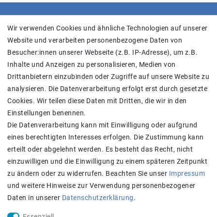
SHOP
Wir verwenden Cookies und ähnliche Technologien auf unserer
Website und verarbeiten personenbezogene Daten von
Versand
Besucher:innen unserer Webseite (z.B. IP-Adresse), um z.B.
Widerrufs­recht
Inhalte und Anzeigen zu personalisieren, Medien von
Widerrufs­formular
Drittanbietern einzubinden oder Zugriffe auf unsere Website zu
Impressum
analysieren. Die Datenverarbeitung erfolgt erst durch gesetzte
Daten­schutz­erklärung
Cookies. Wir teilen diese Daten mit Dritten, die wir in den
AGB
Einstellungen benennen.
Kontakt
Die Datenverarbeitung kann mit Einwilligung oder aufgrund
eines berechtigten Interesses erfolgen. Die Zustimmung kann
Zahlung und Versand
erteilt oder abgelehnt werden. Es besteht das Recht, nicht
einzuwilligen und die Einwilligung zu einem späteren Zeitpunkt
zu ändern oder zu widerrufen. Beachten Sie unser
Impressum
und weitere Hinweise zur Verwendung personenbezogener
Daten in unserer
Daten­schutz­erklärung
.
Essenziell