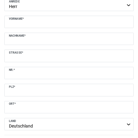
ANREDE
VORNAME*
NACHNAME*
STRASSE*
NR.*
PLZ*
ORT*
LAND