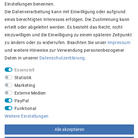
Einstellungen benennen.
Kontakt
Die Datenverarbeitung kann mit Einwilligung oder aufgrund
eines berechtigten Interesses erfolgen. Die Zustimmung kann
Zahlung und Versand
erteilt oder abgelehnt werden. Es besteht das Recht, nicht
einzuwilligen und die Einwilligung zu einem späteren Zeitpunkt
zu ändern oder zu widerrufen. Beachten Sie unser
Impressum
und weitere Hinweise zur Verwendung personenbezogener
Daten in unserer
Daten­schutz­erklärung
.
Essenziell
Statistik
Achtung:
Aktuell längere Lieferzeiten
Marketing
STAY CONNECTED
Externe Medien
PayPal
Funktional
Weitere Einstellungen
Alle akzeptieren
Beratungs-Hotline:
+43 660 5136005