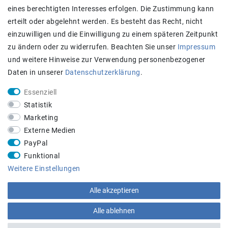
eines berechtigten Interesses erfolgen. Die Zustimmung kann
Zahlung und Versand
erteilt oder abgelehnt werden. Es besteht das Recht, nicht
einzuwilligen und die Einwilligung zu einem späteren Zeitpunkt
zu ändern oder zu widerrufen. Beachten Sie unser
Impressum
und weitere Hinweise zur Verwendung personenbezogener
Daten in unserer
Daten­schutz­erklärung
.
Essenziell
Statistik
Achtung:
Aktuell längere Lieferzeiten
Marketing
STAY CONNECTED
Externe Medien
PayPal
Funktional
Weitere Einstellungen
Alle akzeptieren
Beratungs-Hotline:
+43 660 5136005
Alle ablehnen