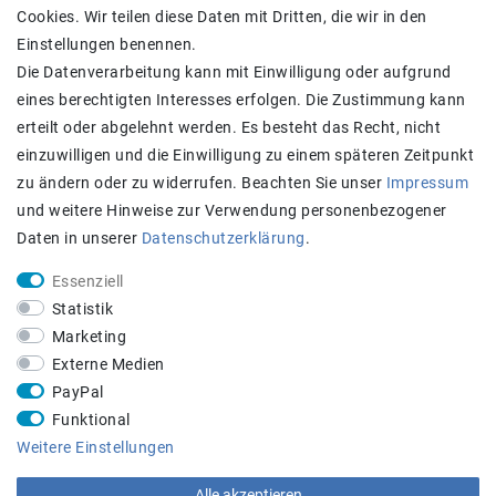
Daten­schutz­erklärung
Cookies. Wir teilen diese Daten mit Dritten, die wir in den
AGB
Einstellungen benennen.
Kontakt
Die Datenverarbeitung kann mit Einwilligung oder aufgrund
eines berechtigten Interesses erfolgen. Die Zustimmung kann
Zahlung und Versand
erteilt oder abgelehnt werden. Es besteht das Recht, nicht
einzuwilligen und die Einwilligung zu einem späteren Zeitpunkt
zu ändern oder zu widerrufen. Beachten Sie unser
Impressum
und weitere Hinweise zur Verwendung personenbezogener
Daten in unserer
Daten­schutz­erklärung
.
Essenziell
Statistik
Achtung:
Aktuell längere Lieferzeiten
Marketing
STAY CONNECTED
Externe Medien
PayPal
Funktional
Weitere Einstellungen
Alle akzeptieren