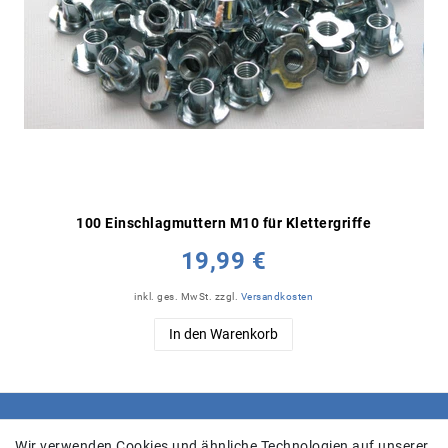
100 Einschlagmuttern M10 für Klettergriffe
19,99 €
inkl. ges. MwSt.
zzgl.
Versandkosten
In den Warenkorb
SHOP
Wir verwenden Cookies und ähnliche Technologien auf unserer