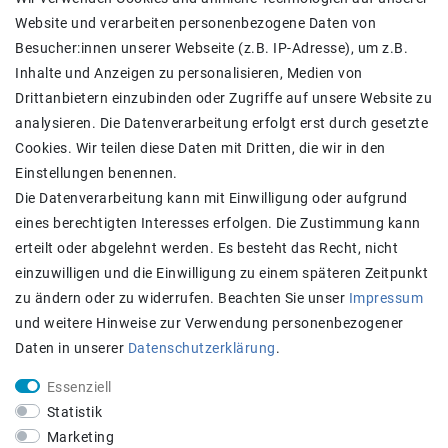
Website und verarbeiten personenbezogene Daten von
Versand
Besucher:innen unserer Webseite (z.B. IP-Adresse), um z.B.
Widerrufs­recht
Inhalte und Anzeigen zu personalisieren, Medien von
Widerrufs­formular
Drittanbietern einzubinden oder Zugriffe auf unsere Website zu
Impressum
analysieren. Die Datenverarbeitung erfolgt erst durch gesetzte
Daten­schutz­erklärung
Cookies. Wir teilen diese Daten mit Dritten, die wir in den
AGB
Einstellungen benennen.
Kontakt
Die Datenverarbeitung kann mit Einwilligung oder aufgrund
eines berechtigten Interesses erfolgen. Die Zustimmung kann
Zahlung und Versand
erteilt oder abgelehnt werden. Es besteht das Recht, nicht
einzuwilligen und die Einwilligung zu einem späteren Zeitpunkt
zu ändern oder zu widerrufen. Beachten Sie unser
Impressum
und weitere Hinweise zur Verwendung personenbezogener
Daten in unserer
Daten­schutz­erklärung
.
Essenziell
Statistik
Achtung:
Aktuell längere Lieferzeiten
Marketing